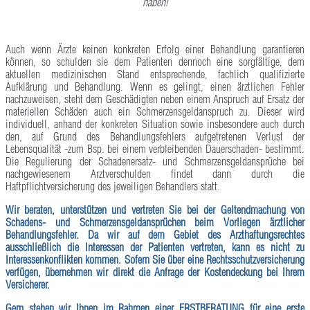
haben!
Auch wenn Ärzte keinen konkreten Erfolg einer Behandlung garantieren
können, so schulden sie dem Patienten dennoch eine sorgfältige, dem
aktuellen medizinischen Stand entsprechende, fachlich qualifizierte
Aufklärung und Behandlung. Wenn es gelingt, einen ärztlichen Fehler
nachzuweisen, steht dem Geschädigten neben einem Anspruch auf Ersatz der
materiellen Schäden auch ein Schmerzensgeldanspruch zu. Dieser wird
individuell, anhand der konkreten Situation sowie insbesondere auch durch
den, auf Grund des Behandlungsfehlers aufgetretenen Verlust der
Lebensqualität -zum Bsp. bei einem verbleibenden Dauerschaden- bestimmt.
Die Regulierung der Schadenersatz- und Schmerzensgeldansprüche bei
nachgewiesenem Arztverschulden findet dann durch die
Haftpflichtversicherung des jeweiligen Behandlers statt.
Wir beraten, unterstützen und vertreten Sie bei der Geltendmachung von
Schadens- und Schmerzensgeldansprüchen beim Vorliegen ärztlicher
Behandlungsfehler. Da wir auf dem Gebiet des Arzthaftungsrechtes
ausschließlich die Interessen der Patienten vertreten, kann es nicht zu
Interessenkonflikten kommen. Sofern Sie über eine Rechtsschutzversicherung
verfügen, übernehmen wir direkt die Anfrage der Kostendeckung bei Ihrem
Versicherer.
Gern stehen wir Ihnen im Rahmen einer
ERSTBERATUNG
für eine erste